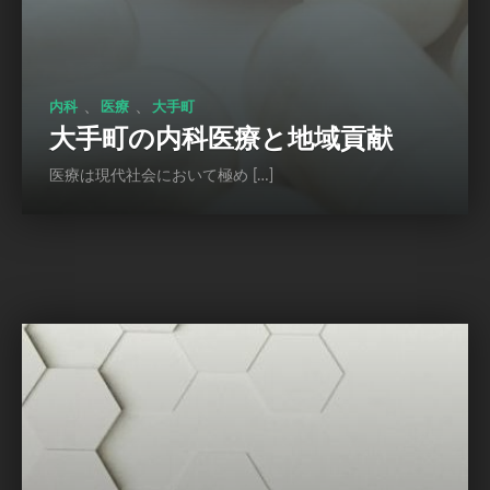
、
、
内科
医療
大手町
大手町の内科医療と地域貢献
医療は現代社会において極め […]