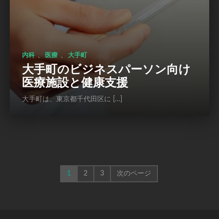
、
、
内科
医療
大手町
大手町のビジネスパーソン向け
医療施設と健康支援
大手町は、東京都千代田区に […]
1
2
3
次のページ