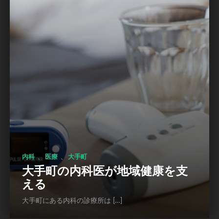
、
、
内科
医療
大手町
大手町の内科医が地域健康を支
える
大手町にある内科の診療所は […]