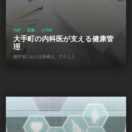
、
、
内科
医療
大手町
大手町の内科医が支える健康管
理
都市部における医療は、アク […]